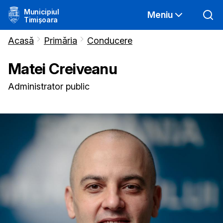
Municipiul
Meniu
Timișoara
Acasă
Primăria
Conducere
Matei
Creiveanu
Administrator public