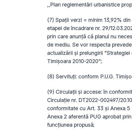
,,Plan reglementări urbanistice pro
(7) Spații verzi = minim 13,92% din 
etapei de încadrare nr. 29/12.03.20
prin care anunţă că planul nu neces
de mediu. Se vor respecta prevede
actualizării și prelungirii "Strategiei
Timișoara 2010-2020";
(8) Servituți: conform P.U.G. Timișo
(9) Circulații și accese: în conform
Circulație nr. DT2022-002497/20.10.
conformitate cu Art. 33 și Anexa 5 
Anexa 2 aferentă PUG aprobat prin 
funcțiunea propusă;