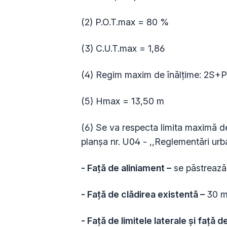
(2) P.O.T.max = 80 %
(3) C.U.T.max = 1,86
(4) Regim maxim de înălțime: 2S+
(5) Hmax = 13,50 m
(6) Se va respecta limita maximă de
planșa nr. U04 - ,,Reglementări urba
- Față de aliniament –
se păstrează c
- Față de clădirea existentă –
30 m
- Față de limitele laterale și față d