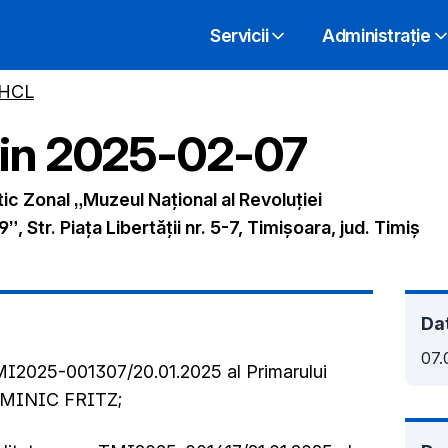
Servicii
Administrație
 HCL
din
2025-02-07
tic Zonal „Muzeul Național al Revoluției
Str. Piața Libertății nr. 5-7, Timișoara, jud. Timiș
Dat
07.
TMI2025-001307/20.01.2025 al Primarului
DOMINIC FRITZ;