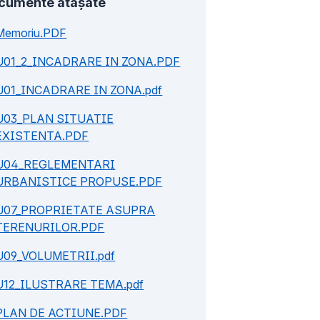
cumente atașate
Memoriu.PDF
U01_2_INCADRARE IN ZONA.PDF
U01_INCADRARE IN ZONA.pdf
U03_PLAN SITUATIE
EXISTENTA.PDF
U04_REGLEMENTARI
URBANISTICE PROPUSE.PDF
U07_PROPRIETATE ASUPRA
TERENURILOR.PDF
U09_VOLUMETRII.pdf
U12_ILUSTRARE TEMA.pdf
PLAN DE ACTIUNE.PDF