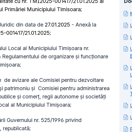
litate cu nr. TMI2025-001417/21.01.2025 al
Do
rul Primăriei Municipiului Timisoara;
Juridic din data de
27.01.2025
- Anexă la
-001417/21.01.2025
;
ui Local al Municipiului Timișoara nr.
 Regulamentului de organizare și funcționare
Timișoara;
 de avizare ale Comisiei pentru dezvoltare
 și patrimoniu și Comisiei pentru administrarea
 publice şi comerţ, regii autonome şi societăţi
ocal al Municipiului Timişoara;
ii Guvernului nr. 525/1996 privind
 republicată;