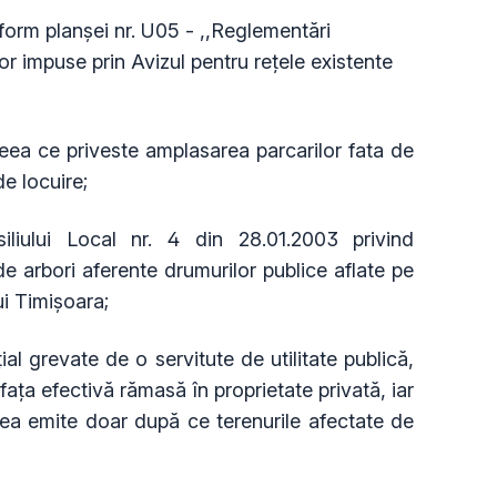
nform planșei nr. U05 - ,,Reglementări
lor impuse prin Avizul pentru rețele existente
ea ce priveste amplasarea parcarilor fata de
de locuire;
liului Local nr. 4 din 28.01.2003 privind
de arbori aferente drumurilor publice aflate pe
ui Timișoara;
ial grevate de o servitute de utilitate publică,
ața efectivă rămasă în proprietate privată, iar
tea emite doar după ce terenurile afectate de