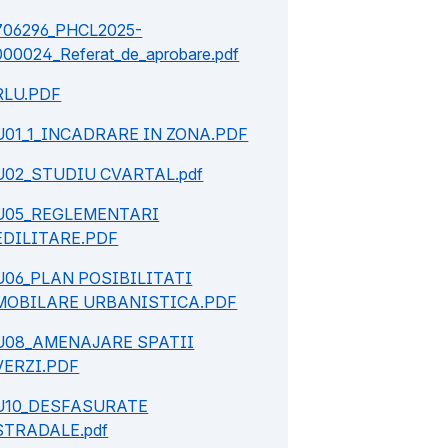
706296_PHCL2025-
000024_Referat_de_aprobare.pdf
RLU.PDF
U01_1_INCADRARE IN ZONA.PDF
U02_STUDIU CVARTAL.pdf
U05_REGLEMENTARI
EDILITARE.PDF
U06_PLAN POSIBILITATI
MOBILARE URBANISTICA.PDF
U08_AMENAJARE SPATII
VERZI.PDF
U10_DESFASURATE
STRADALE.pdf