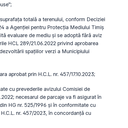
puse”;
suprafața totală a terenului, conform Deciziei
24 a Agenției pentru Protecția Mediului Timiș
ită evaluare de mediu și se adoptă fără aviz
rile HCL 289/21.06.2022 privind aprobarea
 dezvoltării spațiilor verzi a Municipiului
ara aprobat prin H.C.L. nr. 457/17.10.2023;
itate cu prevederile avizului Comisiei de
2022; necesarul de parcaje va fi asigurat în
din HG nr. 525/1996 și în conformitate cu
H.C.L. nr. 457/2023, în concordanță cu