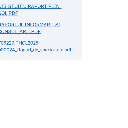
U13_STUDIU RAPORT PLIN-
GOL.PDF
RAPORTUL INFORMARII SI
CONSULTARII.PDF
709227_PHCL2025-
000024_Raport_de_specialitate.pdf