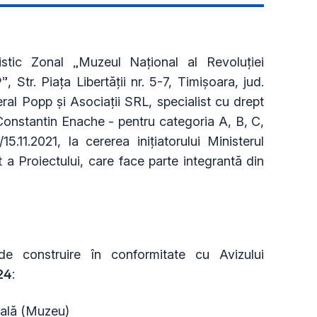
stic Zonal „Muzeul Național al Revoluției
Str. Piața Libertății nr. 5-7, Timișoara, jud.
ral Popp și Asociații SRL, specialist cu drept
 Constantin Enache - pentru categoria A, B, C,
5.11.2021, la cererea inițiatorului Ministerul
a Proiectului, care face parte integrantă din
 de construire în conformitate cu Avizului
24
:
rală (Muzeu)