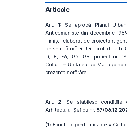
Articole
Art. 1:
Se aprobă Planul Urbani
Anticomuniste din decembrie 1989”, 
Timiș, elaborat de proiectant gene
de semnătură R.U.R.: prof. dr. arh.
D, E, F6, G5, G6, proiect nr. 16/1
Culturii – Unitatea de Management 
prezenta hotărâre.
Art. 2
: Se stabilesc condiţiile
Arhitectului Șef cu nr.
57/06.12.20
(1) Funcțiuni predominante = Cultu