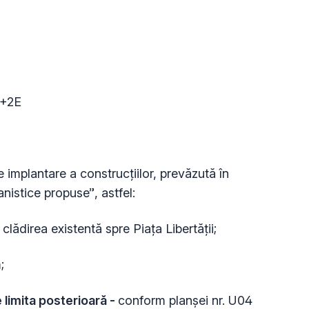
P+2E
 implantare a construcțiilor, prevăzută în
nistice propuse”, astfel:
lădirea existentă spre Piața Libertății;
;
e limita posterioară -
conform planșei nr. U04