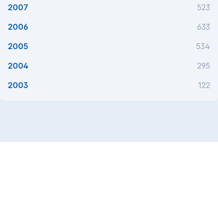
2007
523
2006
633
2005
534
2004
295
2003
122
Este utilă această pagină?
Da
Ce putem face mai bine?
Primăria Municipiului Timișoara