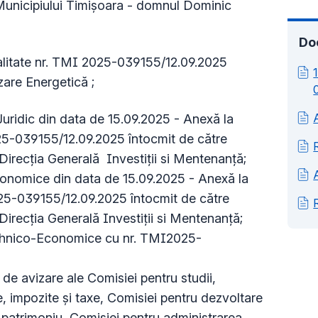
Municipiului Timișoara - domnul Dominic
Do
alitate nr. TMI 2025-039155/12.09.2025
izare Energetică ;
Juridic din data de 15.09.2025 - Anexă la
25-039155/12.09.2025 întocmit de către
 Direcția Generală Investiții si Mentenanță;
conomice din data de 15.09.2025 - Anexă la
025-039155/12.09.2025 întocmit de către
 Direcția Generală Investiții si Mentenanță;
Tehnico-Economice cu nr. TMI2025-
e avizare ale Comisiei pentru studii,
 impozite şi taxe, Comisiei pentru dezvoltare
, patrimoniu, Comisiei pentru administrarea