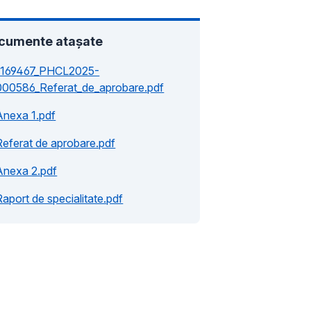
cumente atașate
1169467_PHCL2025-
000586_Referat_de_aprobare.pdf
Anexa 1.pdf
Referat de aprobare.pdf
Anexa 2.pdf
Raport de specialitate.pdf