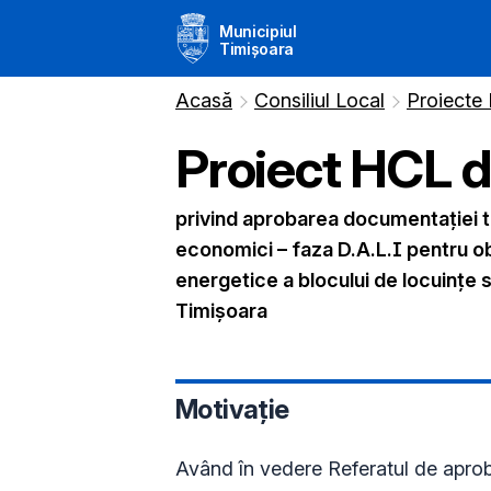
Municipiul
Timișoara
Acasă
Consiliul Local
Proiecte
Proiect HCL 
privind aprobarea documentației t
economici – faza D.A.L.I pentru ob
energetice a blocului de locuințe si
Timișoara
Motivație
Având în vedere Referatul de apro