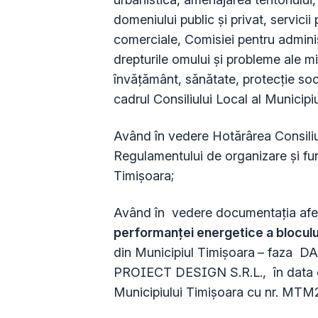
domeniului public şi privat, servicii
comerciale, Comisiei pentru administ
drepturile omului şi probleme ale min
învăţământ, sănătate, protecţie soci
cadrul Consiliului Local al Municipi
Având în vedere Hotărârea Consiliu
Regulamentului de organizare și fun
Timișoara;
Având în vedere documentația afere
performanței energetice a blocului 
din Municipiul Timișoara
– faza DA
PROIECT DESIGN S.R.L., în data de 
Municipiului Timișoara cu nr. MT