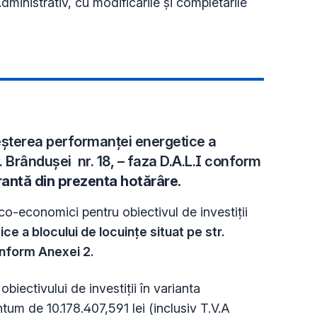
ministrativ, cu modificările și completările
șterea performanței energetice a
r. Brândușei nr. 18, – faza D.A.L.I conform
rantă din prezenta hotărâre.
co-economici pentru obiectivul de investiții
e a blocului de locuințe situat pe str.
onform Anexei 2.
iectivului de investiții în varianta
um de 10.178.407,591 lei (inclusiv T.V.A