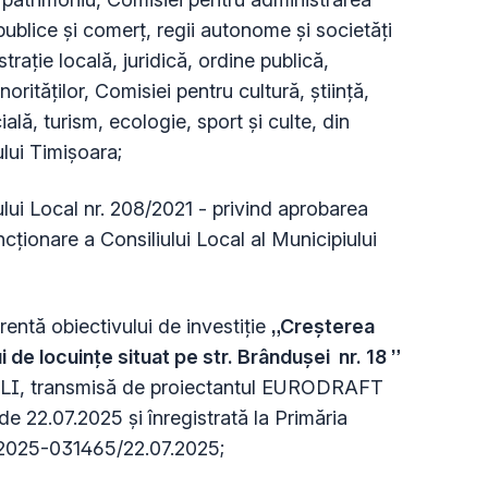
 publice şi comerţ, regii autonome şi societăţi
raţie locală, juridică, ordine publică,
orităţilor, Comisiei pentru cultură, ştiinţă,
ală, turism, ecologie, sport şi culte, din
ului Timişoara
;
lui Local nr. 208/2021 - privind aprobarea
cționare a Consiliului Local al Municipiului
ntă obiectivului de investiție
„Creșterea
de locuințe situat pe str. Brândușei nr. 18 ”
LI, transmisă de proiectantul EURODRAFT
22.07.2025 şi înregistrată la Primăria
M2025-031465/22.07.2025;