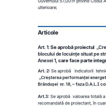
Guvernului 57/2019 privind Codul Ad
ulterioare;
Articole
Art. 1:
Se aprobă proiectul
„Cre
blocului de locuințe situat pe st
Anexei 1,
care face parte integ
Art. 2:
Se aprobă
indicatorii tehni
„Creșterea performanței energetic
Brândușei nr. 18, – faza D.A.L.I c
Art.3:
Se aprobă valoarea totală a ob
recomandată de proiectant, în cuant