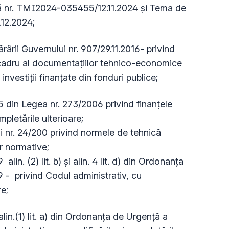
 nr. TMI2024-035455/12.11.2024 şi Tema de
12.2024;
ârii Guvernului nr. 907/29.11.2016- privind
-cadru al documentaţiilor tehnico-economice
investiţii finanţate din fonduri publice;
45 din Legea nr. 273/2006 privind finanțele
mpletările ulterioare;
i nr. 24/200 privind normele de tehnică
r normative;
lin. (2) lit. b) şi alin. 4 lit. d) din Ordonanţa
 - privind Codul administrativ, cu
re;
6 alin.(1) lit. a) din Ordonanța de Urgență a