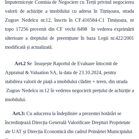
împuternicește Comisia de Negociere cu Terții privind negocierea
valorii de achiziție a imobilului cu adresa în Timișoara, strada
Zugrav Nedelcu nr.12, înscris în CF.416584-C1 Timișoara, nr
topo 17256 provenit din CF vechi 8498 în vederea exprimării
ulterioare a dreptului de preemțiune în baza Legii nr.422/2001
modificată și actualizată.
Art.2 S
e însușește Raportul de Evaluare întocmit de
Appraisal & Valuation SA, la data de 23.10.2024, pentru
stabilirea valorii de piață a imobilului clădire + teren, din strada
Zugrav Nedelcu nr.12 în vederea negocierii prețului de achiziție a
imobilului.
Art.3:
Cu aducerea la îndeplinire a prezentei hotărâri se
încredinţează Direcția Generală Valorificare Drepturi Proprietate
ale UAT și Direcția Economică din cadrul Primăriei Municipiului