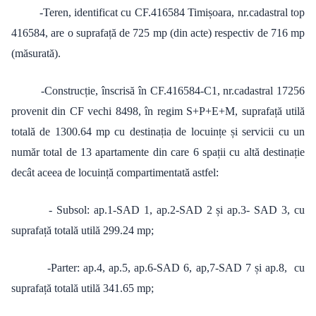
-Teren, identificat cu CF.416584 Timișoara, nr.cadastral top
416584, are o suprafață de 725 mp (din acte) respectiv de 716 mp
(măsurată).
-Construcție, înscrisă în CF.416584-C1, nr.cadastral 17256
provenit din CF vechi 8498, în regim S+P+E+M, suprafață utilă
totală de 1300.64 mp cu destinația de locuințe și servicii cu un
număr total de 13 apartamente din care 6 spații cu altă destinație
decât aceea de locuință compartimentată astfel:
- Subsol: ap.1-SAD 1, ap.2-SAD 2 și ap.3- SAD 3, cu
suprafață totală utilă 299.24 mp;
-Parter: ap.4, ap.5, ap.6-SAD 6, ap,7-SAD 7 și ap.8, cu
suprafață totală utilă 341.65 mp;