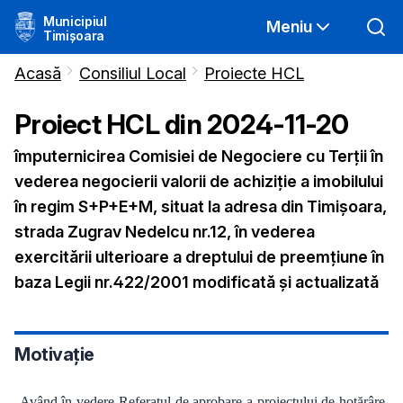
Municipiul
Meniu
Timișoara
Acasă
Consiliul Local
Proiecte HCL
Proiect HCL din
2024-11-20
împuternicirea Comisiei de Negociere cu Terții în
vederea negocierii valorii de achiziție a imobilului
în regim S+P+E+M, situat la adresa din Timișoara,
strada Zugrav Nedelcu nr.12, în vederea
exercitării ulterioare a dreptului de preemțiune în
baza Legii nr.422/2001 modificată și actualizată
Motivație
Având în vedere Referatul de aprobare a proiectului de hotărâre,