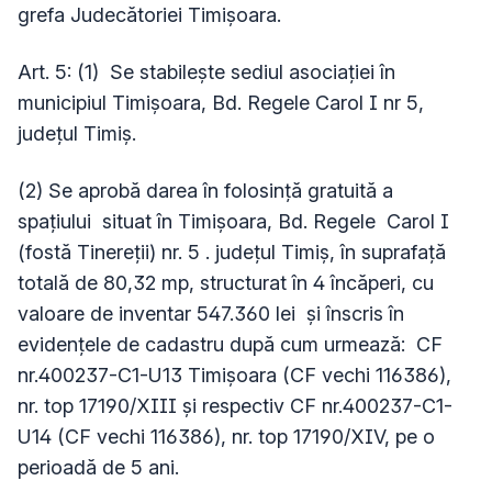
grefa Judecătoriei Timişoara.
Art. 5: (1)
Se stabileşte sediul asociaţiei în
municipiul Timişoara, Bd. Regele Carol I nr 5,
județul Timiș.
(2) Se aprobă darea în folosință gratuită a
spațiului
situat în Timişoara, Bd. Regele Carol I
(fostă Tinereții) nr. 5 . județul Timiș, în suprafață
totală de 80,32 mp, structurat în 4 încăperi, cu
valoare de inventar 547.360 lei și înscris în
evidențele de cadastru după cum urmează: CF
nr.400237-C1-U13 Timișoara (CF vechi 116386),
nr. top 17190/XIII și respectiv CF nr.400237-C1-
U14 (CF vechi 116386), nr. top 17190/XIV,
pe o
perioadă de 5 ani.