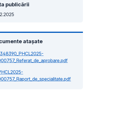
a publicării
12.2025
cumente atașate
1348390_PHCL2025-
000757_Referat_de_aprobare.pdf
PHCL2025-
000757_Raport_de_specialitate.pdf