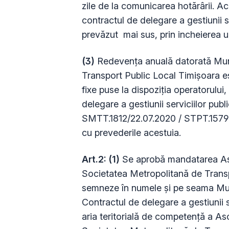
zile de la comunicarea hotărârii. Ac
contractul de delegare a gestiunii s
prevăzut mai sus, prin incheierea un
(3)
Redevența anuală datorată Muni
Transport Public Local Timișoara e
fixe puse la dispoziția operatorului,
delegare a gestiunii serviciilor publ
SMTT.1812/22.07.2020 / STPT.15792/
cu prevederile acestuia.
Art.2: (1)
Se aprobă mandatarea Aso
Societatea Metropolitană de Transpo
semneze în numele și pe seama Munic
Contractul de delegare a gestiunii s
aria teritorială de competență a As