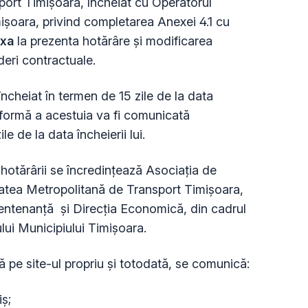
ort Timișoara, încheiat cu Operatorul
ișoara, privind completarea Anexei 4.1 cu
xa
la prezenta hotărâre și modificarea
eri contractuale.
 încheiat în termen de 15 zile de la data
nformă a acestuia va fi comunicată
e de la data încheierii lui.
hotărârii se încredințează Asociația de
atea Metropolitană de Transport Timișoara,
Mentenanță și Direcția Economică, din
cadrul
lui
Municipiului Timișoara.
 pe site-ul propriu şi totodată, se comunică:
iș;