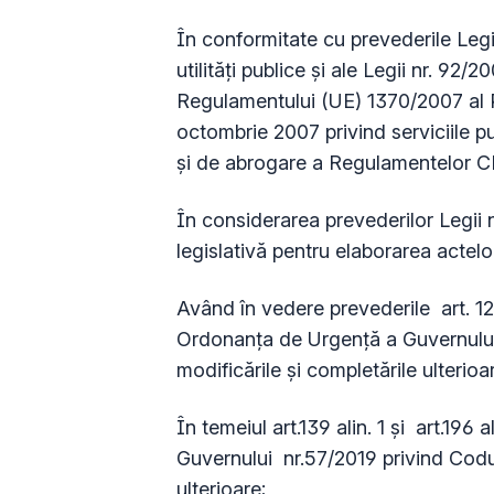
În conformitate cu prevederile Legi
utilități publice și ale Legii nr. 92/2
Regulamentului (UE) 1370/2007 al P
octombrie 2007 privind serviciile pub
și de abrogare a Regulamentelor CE n
În considerarea prevederilor Legii 
legislativă pentru elaborarea actelo
Având în vedere prevederile art. 129 alin
Ordonanța de Urgență a Guvernului 
modificările și completările ulterioa
În temeiul art.139 alin. 1 și art.196 
Guvernului nr.57/2019 privind Codul
ulterioare;