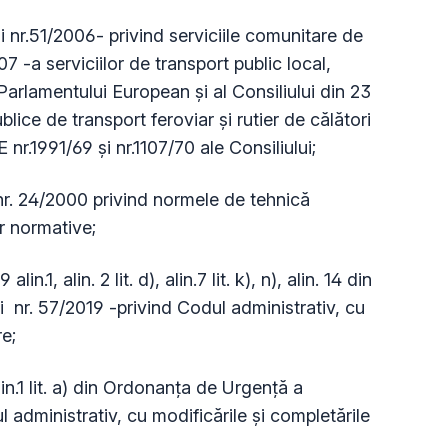
i nr.51/2006- privind serviciile comunitare de
007 -a serviciilor de transport public local,
arlamentului European și al Consiliului din 23
lice de transport feroviar și rutier de călători
r.1991/69 și nr.1107/70 ale Consiliului;
nr. 24/2000 privind normele de tehnică
r normative;
.1, alin. 2 lit. d), alin.7 lit. k), n), alin. 14 din
nr. 57/2019 -privind Codul administrativ, cu
re;
alin.1 lit. a) din Ordonanța de Urgență a
 administrativ, cu modificările și completările