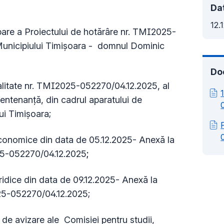
Dat
12.
are a Proiectului de hotărâre nr. TMI2025-
Municipiului Timişoara - domnul Dominic
Do
alitate nr. TMI2025-052270/04.12.2025, al
 Mentenanță, din cadrul
aparatului de
ui Timișoara;
Economice din data de 05.12.2025- Anexă la
-052270/04.12.2025
;
ridice din data de 09.12.2025- Anexă la
5-052270/04.12.2025
;
de avizare ale Comisiei pentru studii,