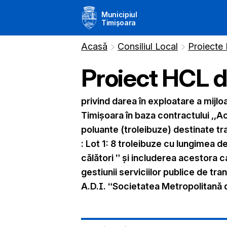
Municipiul
Timișoara
Acasă
Consiliul Local
Proiecte
Proiect HCL 
privind darea în exploatare a mijloa
Timișoara în baza contractului ,,A
poluante (troleibuze) destinate tra
: Lot 1: 8 troleibuze cu lungimea d
călători ” și includerea acestora c
gestiunii serviciilor publice de tr
A.D.I. “Societatea Metropolitană