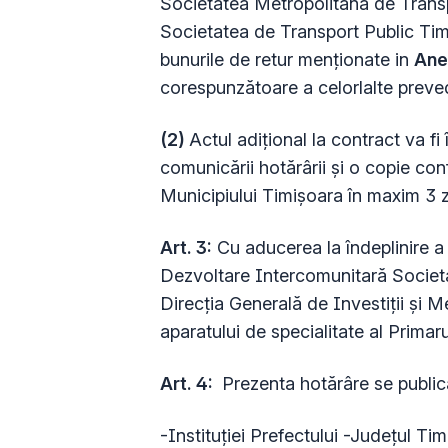
Societatea Metropolitană de Transp
Societatea de Transport Public Tim
bunurile de retur menționate in
Ane
corespunzătoare a celorlalte preved
(2)
Actul adiţional la contract va fi
comunicării hotărârii şi o copie co
Municipiului Timișoara în maxim 3 zil
Art. 3:
Cu aducerea la îndeplinire a 
Dezvoltare Intercomunitară Societ
Direcția Generală de Investiții și 
aparatului de specialitate al Primaru
Art. 4:
Prezenta hotărâre se publică
-Instituţiei Prefectului -Judeţul Tim