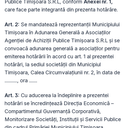
Publice Timișoara S.R.L,
conform
Anexei nr. 1,
care face parte integrantă din prezenta hotărâre.
Art. 2:
Se mandatează reprezentanții Municipiului
Timișoara în Adunarea Generală a Asociaților
Agenției de Achiziții Publice Timișoara S.R.L și se
convoacă adunarea generală a asociaților pentru
emiterea hotărârii în acord cu art. 1 al prezentei
hotărâri, la sediul societății din Municipiul
Timișoara, Calea Circumvalațiunii nr. 2, în data de
..........., ora .......
Art. 3:
Cu aducerea la îndeplinire a prezentei
hotărâri se încredinţează Direcția Economică –
Compartimentul Guvernanță Corporativă,
Monitorizare Societăți, Instituții și Servicii Publice
din cadrul Primăriei Municipiului Timişoara,