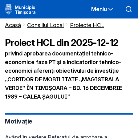
Municipiul
Meniu
Timișoara
Acasă
Consiliul Local
Proiecte HCL
Proiect HCL din
2025-12-12
privind aprobarea documentației tehnico-
economice faza PT și a indicatorilor tehnico-
economici aferenți obiectivului de investiție
„CORIDOR DE MOBILITATE „MAGISTRALA
VERDE” ÎN TIMIȘOARA – BD. 16 DECEMBRIE
1989 – CALEA ȘAGULUI”
Motivație
Având în vedere Referatul de aprobare a