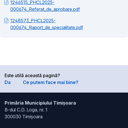
1246515_PHCL2025-
000674_Referat_de_aprobare.pdf
1248573_PHCL2025-
000674_Raport_de_specialitate.pdf
Este utilă această pagină?
Da
Ce putem face mai bine?
Primăria Municipiului Timișoara
B-dul C.D. Loga, nr. 1
300030 Timișoara