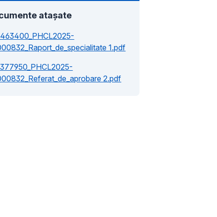
cumente atașate
1463400_PHCL2025-
000832_Raport_de_specialitate 1.pdf
1377950_PHCL2025-
000832_Referat_de_aprobare 2.pdf