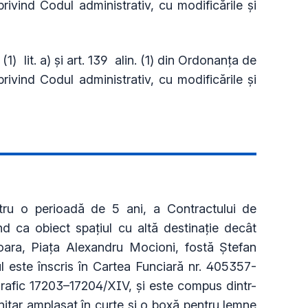
rivind Codul administrativ, cu modificările și
 (1) lit. a) și art. 139 alin. (1) din Ordonanța de
rivind Codul administrativ, cu modificările și
tru o perioadă de 5 ani, a Contractului de
nd ca obiect spațiul cu altă destinație decât
oara, Piața Alexandru Mocioni, fostă Ștefan
iul este înscris în Cartea Funciară nr. 405357-
afic 17203–17204/XIV, și este compus dintr-
anitar amplasat în curte și o boxă pentru lemne