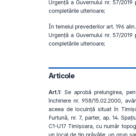
Urgență a Guvernului nr. 57/2019 p
completările ulterioare;
Î
n temeiul prevederilor art. 196 alin.
Urgență a Guvernului nr. 57/2019 p
completările ulterioare;
Articole
Art.1:
Se aprobă prelungirea, pen
închiriere nr. 958/15.02.2000, avâ
aceea de locuință situat în Timiș
Furtună, nr. 7, parter, ap. 14. Spaț
C1-U17 Timișoara, cu număr topogr
un local de tip prăvălie, un grup s