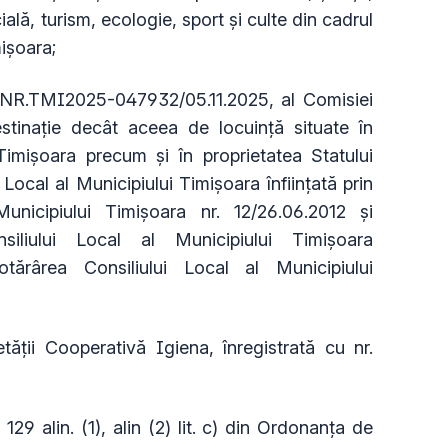
ală, turism, ecologie, sport și culte din cadrul
mișoara;
 NR.TMI2025-047932/05.11.2025, al Comisiei
stinaţie decât aceea de locuinţă situate în
 Timişoara precum şi în proprietatea Statului
Local al Municipiului Timişoara înfiinţată prin
unicipiului Timișoara nr.
12/26.06.2012
şi
iliului Local al Municipiului Timișoara
otărârea Consiliului Local al Municipiului
tății Cooperativă Igiena, înregistrată cu nr.
129 alin. (1), alin (2) lit. c) din Ordonanța de