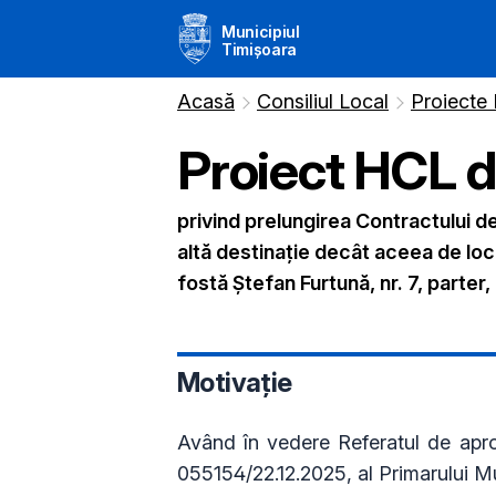
Municipiul
Timișoara
Acasă
Consiliul Local
Proiecte
Proiect HCL 
privind prelungirea Contractului d
altă destinație decât aceea de loc
fostă Ștefan Furtună, nr. 7, parter
Motivație
Având în vedere Referatul de apro
055154/22.12.2025, al Primarului Mu