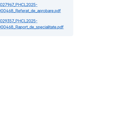
1027967_PHCL2025-
000468_Referat_de_aprobare.pdf
1029357_PHCL2025-
000468_Raport_de_specialitate.pdf