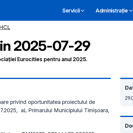
Servicii
Administrație
 HCL
din
2025-07-29
iaţiei Eurocities pentru anul 2025.
Dat
29.
re privind oportunitatea proiectului de
.2025, aL Primarului Municipiului Timişoara,
Do