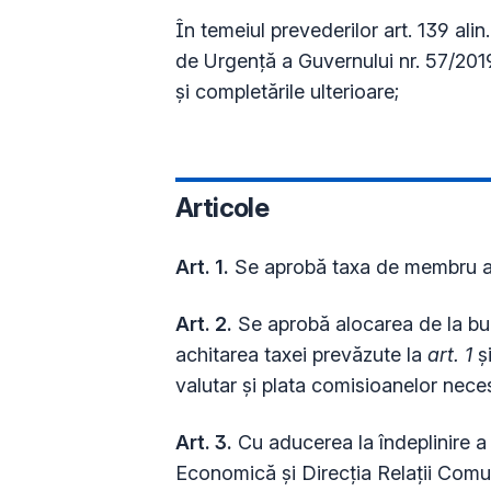
În temeiul prevederilor art. 139 alin. 
de Urgență a Guvernului nr. 57/2019
şi completările ulterioare;
Articole
Art. 1.
Se aprobă taxa de membru al 
Art. 2.
Se aprobă alocarea de la bug
achitarea taxei prevăzute la
art. 1
şi
valutar și plata comisioanelor neces
Art. 3.
Cu aducerea la îndeplinire a 
Economică şi Direcţia Relații Comun