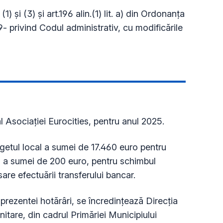
(1) și (3) și
art.196 alin.(1) lit. a)
din Ordonanța
- privind Codul administrativ, cu modificările
Asociaţiei Eurocities, pentru anul 2025.
etul local a sumei de 17.460 euro pentru
 a sumei de 200 euro, pentru schimbul
are efectuării transferului bancar.
prezentei hotărâri, se încredinţează Direcţia
itare, din cadrul Primăriei Municipiului