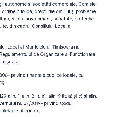
regii autonome și societăți comerciale, Comisiei
ă, ordine publică, drepturile omului și probleme
ltură, știință, învățământ, sănătate, protecție
ulte, din cadrul Consiliului Local al
ui Local al Municipiului Timișoara nr.
Regulamentului de Organizare și Funcționare
 Timișoara.
006- privind finanţele publice locale, cu
re;
lin. 1, alin. 2 lit. e), alin. 9 lit. a) și c) și alin.
ernului nr. 57/2019- privind Codul
pletările ulterioare;