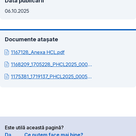
Data publicării
06.10.2025
Documente atașate
1167128_Anexa HCL.pdf
1168209_1705228_PHCL2025_000581_Referat_de_aprobare.pdf
1175381_1719137_PHCL2025_000581_Raport_de_specialitate.pdf
Este utilă această pagină?
Da
Ce putem face mai bine?