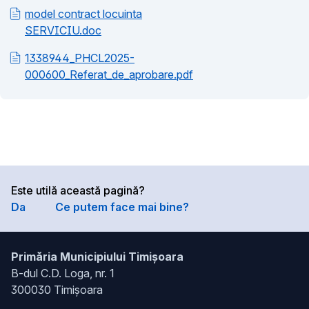
model contract locuinta
SERVICIU.doc
1338944_PHCL2025-
000600_Referat_de_aprobare.pdf
Este utilă această pagină?
Da
Ce putem face mai bine?
Primăria Municipiului Timișoara
B-dul C.D. Loga, nr. 1
300030 Timișoara