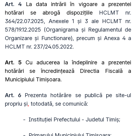
Art. 4
La data intrării în vigoare a prezentei
hotărari se abrogă dispoziţiile
HCLMT nr.
364/22.07.2025, Anexele 1 şi 3 ale HCLMT nr.
578/19.12.2025 (Organigrama şi Regulamentul de
Organizare şi Functionare), precum şi Anexa 4 a
HCLMT nr. 237/24.05.2022.
Art. 5
Cu aducerea la îndeplinire a prezentei
hotărâri se încredinţează Directia Fiscală a
Municipiului Timişoara.
Art. 6
Prezenta hotărâre se publică pe site-ul
propriu şi
,
totodată, se comunică:
- Instituţiei Prefectului - Judetul Timiş;
- Primarului Municipiului Timişoara;