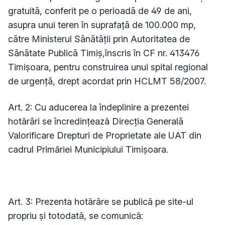
gratuită, conferit pe o perioadă de 49 de ani,
asupra unui teren în suprafață de 100.000 mp,
către Ministerul Sănătății prin Autoritatea de
Sănătate Publică Timiș,înscris în CF nr. 413476
Timișoara, pentru construirea unui spital regional
de urgență, drept acordat prin HCLMT 58/2007.
Art. 2: Cu aducerea la îndeplinire a prezentei
hotãrâri se încredințeazã Direcția Generală
Valorificare Drepturi de Proprietate ale UAT din
cadrul Primãriei Municipiului Timișoara.
Art. 3: Prezenta hotãrâre se publicã pe site-ul
propriu și totodatã, se comunicã: