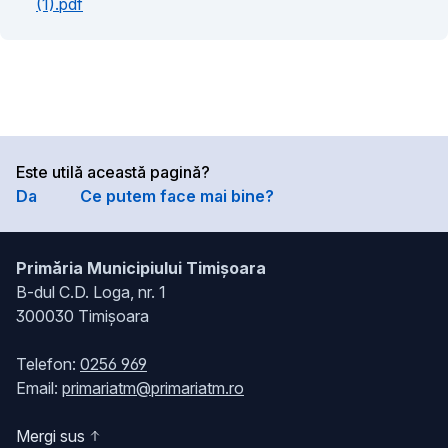
(1).pdf
Este utilă această pagină?
Da
Ce putem face mai bine?
Primăria Municipiului Timișoara
B-dul C.D. Loga, nr. 1
300030 Timișoara
Telefon:
0256 969
Email:
primariatm@primariatm.ro
Mergi sus