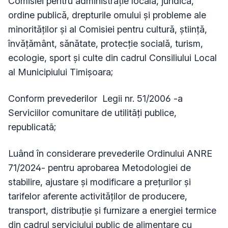
Comisiei pentru administraţie locală, juridică,
ordine publică, drepturile omului şi probleme ale
minorităţilor şi al Comisiei pentru cultură, ştiinţă,
învăţământ, sănătate, protecţie socială, turism,
ecologie, sport şi culte din cadrul Consiliului Local
al Municipiului Timişoara
;
Conform prevederilor Legii nr. 51/2006 -a
Serviciilor comunitare de utilitãţi publice,
republicatã;
Luând în considerare prevederile Ordinului ANRE
71/2024- pentru aprobarea
Metodologiei
de
stabilire, ajustare şi modificare a preţurilor şi
tarifelor aferente activităţilor de producere,
transport, distribuţie şi furnizare a energiei termice
din cadrul serviciului public de alimentare cu