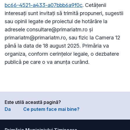
bc66-4521-a433-a07bbb6a9f0c
. Cetățenii
interesați sunt invitați să trimită propuneri, sugestii
sau opinii legate de proiectul de hotărâre la
adresele
consultare@primariatm.ro
și
primariatm@primariatm.ro
, sau fizic la Camera 12
până la data de 18 august 2025. Primăria va
organiza, conform cerințelor legale, o dezbatere
publică pe care o va anunța curând.
Este utilă această pagină?
Da
Ce putem face mai bine?