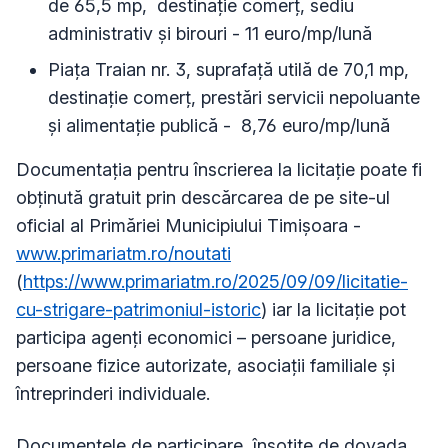
de 65,5 mp, destinație comerț, sediu
administrativ și birouri - 11 euro/mp/lună
Piața Traian nr. 3, suprafață utilă de 70,1 mp,
destinație comerț, prestări servicii nepoluante
și alimentație publică - 8,76 euro/mp/lună
Documentația pentru înscrierea la licitație poate fi
obținută gratuit prin descărcarea de pe site-ul
oficial al Primăriei Municipiului Timișoara -
www.primariatm.ro/noutati
(
https://www.primariatm.ro/2025/09/09/licitatie-
cu-strigare-patrimoniul-istoric
) iar la licitație pot
participa agenți economici – persoane juridice,
persoane fizice autorizate, asociații familiale și
întreprinderi individuale.
Documentele de participare, însoțite de dovada