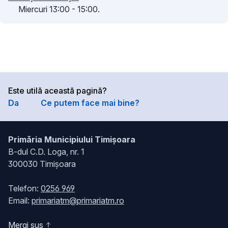
Miercuri 13:00 - 15:00.
Este utilă această pagină?
Da
Ce putem face mai bine?
Primăria Municipiului Timișoara
B-dul C.D. Loga, nr. 1
300030 Timișoara
Telefon:
0256 969
Email:
primariatm@primariatm.ro
Mergi sus