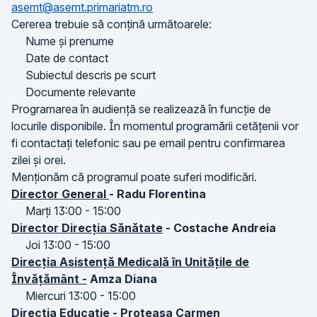
asemt@asemt.primariatm.ro
Cererea trebuie să conțină următoarele:
Nume și prenume
Date de contact
Subiectul descris pe scurt
Documente relevante
Programarea în audiență se realizează în funcție de
locurile disponibile. În momentul programării cetățenii vor
fi contactați telefonic sau pe email pentru confirmarea
zilei și orei.
Menționăm că programul poate suferi modificări.
Director General
- Radu Florentina
Marți 13:00 - 15:00
Director Direcția Sănătate
- Costache Andreia
Joi 13:00 - 15:00
Direcția Asistență Medicală în Unitățile de
Învățământ -
Amza Diana
Miercuri 13:00 - 15:00
Direcția Educație
- Proteasa Carmen