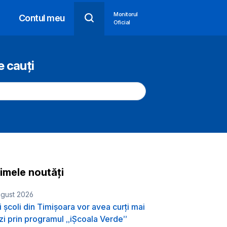
Monitorul
Contul meu
Oficial
e cauți
timele noutăți
ugust 2026
i școli din Timișoara vor avea curți mai
zi prin programul „iȘcoala Verde”