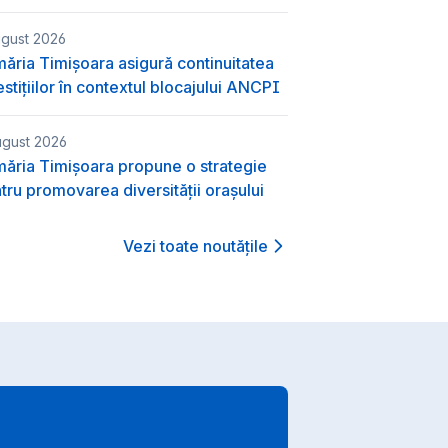
ugust 2026
măria Timișoara asigură continuitatea
estițiilor în contextul blocajului ANCPI
ugust 2026
măria Timișoara propune o strategie
tru promovarea diversității orașului
Vezi toate noutățile