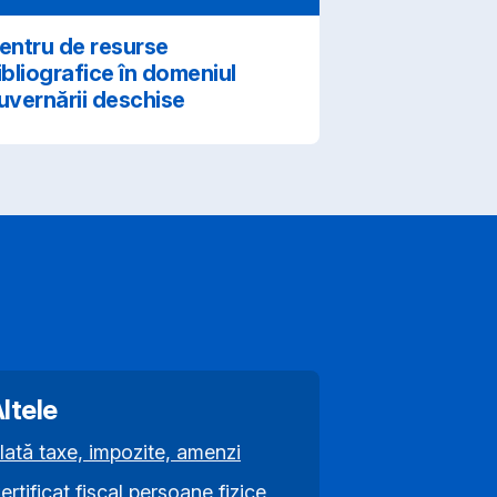
entru de resurse
ibliografice în domeniul
uvernării deschise
ltele
lată taxe, impozite, amenzi
ertificat fiscal persoane fizice