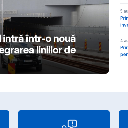
5 a
Pri
inv
 intră într-o nouă
4 a
egrarea liniilor de
Pri
pen