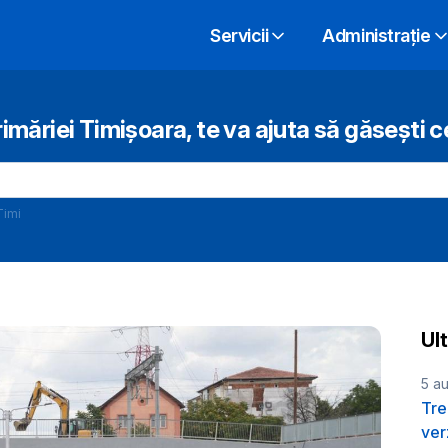
Servicii
Administrație
rimăriei Timișoara, te va ajuta să găsești c
Timi
Ul
5 a
Tre
ver