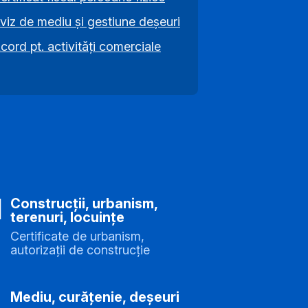
viz de mediu și gestiune deșeuri
cord pt. activități comerciale
Construcții, urbanism,
terenuri, locuințe
Certificate de urbanism,
autorizații de construcție
Mediu, curățenie, deșeuri