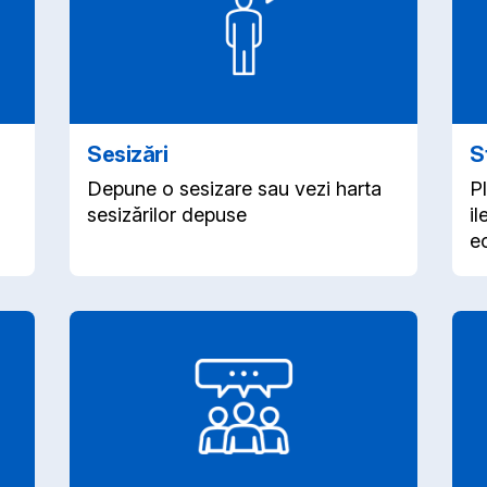
Sesizări
S
Depune o sesizare sau vezi harta
P
sesizărilor depuse
il
ec