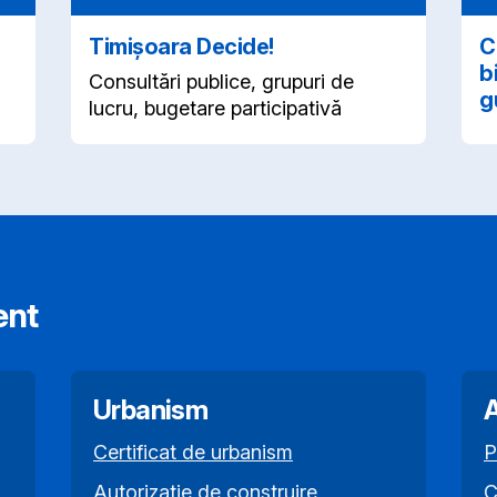
Timișoara Decide!
C
b
Consultări publice, grupuri de
g
lucru, bugetare participativă
ent
Urbanism
A
Certificat de urbanism
P
Autorizație de construire
C