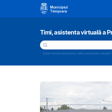
Municipiul
Timișoara
Timi, asistenta virtuală a P
Enter trimite întrebarea către asistenta virtuală 